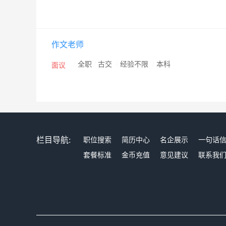
作文老师
/
全职
/
古交
/
经验不限
/
本科
面议
栏目导航:
职位搜索
简历中心
名企展示
一句话
套餐标准
金币充值
意见建议
联系我