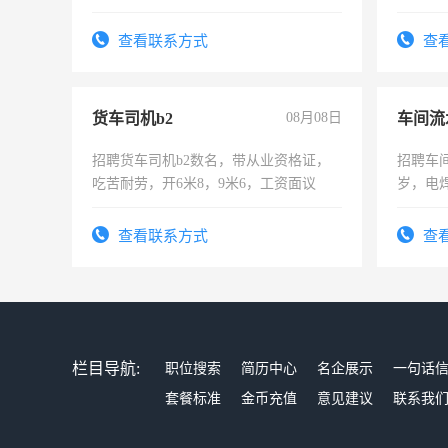
作。包吃
4500。
查看联系方式
查
货车司机b2
08月08日
车间流
招聘货车司机b2数名，带从业资格证，
招聘车间
吃苦耐劳，开6米8，9米6，工资面议
岁，电
好。薪资
宿，免
查看联系方式
查
25号准
栏目导航:
职位搜索
简历中心
名企展示
一句话
套餐标准
金币充值
意见建议
联系我