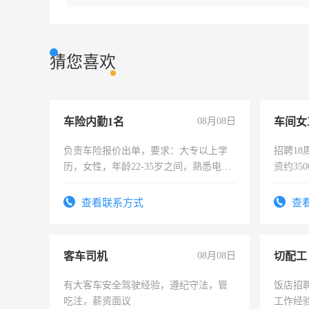
猜您喜欢
车险内勤1名
08月08日
车间女
负责车险报价出单，要求：大专以上学
招聘18
历，女性，年龄22-35岁之间，熟悉电脑
资约35
操作，工作态度认真，具有团队精神，
险，有
试用期1-3个月，转正后交纳五险，
查看联系方式
查
客车司机
08月08日
切配工
有大客车安全驾驶经验，遵纪守法，管
饭店招
吃注，薪资面议
工作经