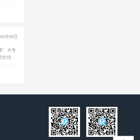
无犯罪记
上文化，
良好沟通
08月08日
求：大专
男女均
过医药代
+绩效，