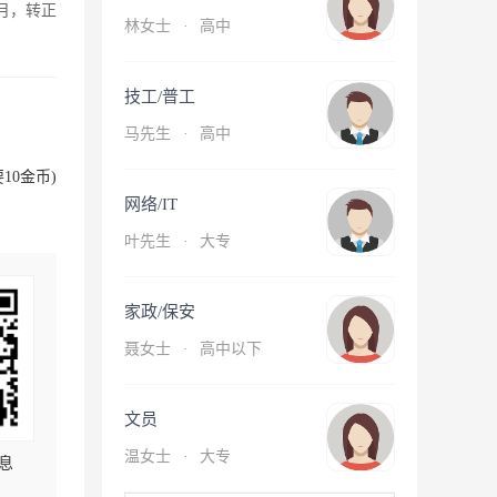
月，转正
林女士
·
高中
技工/普工
马先生
·
高中
10金币)
网络/IT
叶先生
·
大专
家政/保安
聂女士
·
高中以下
文员
温女士
·
大专
息