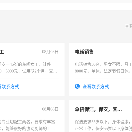
查
工
08月08日
电话销售
周岁一45岁的车间女工，计件工
电话销售50名，男女不限，月工资
00一5000元，试用期2个月，交五
8000元，单休，法定节假日休
年薪假，年底福利
看联系方式
查看联系方式
08月08日
急招保洁，保安，客服，工程
聘专业切配工两名，要求有丰富
保洁要求55岁以下，身体健康
验，能够很好的协助厨师的工
正常工作，保安55岁以下身体