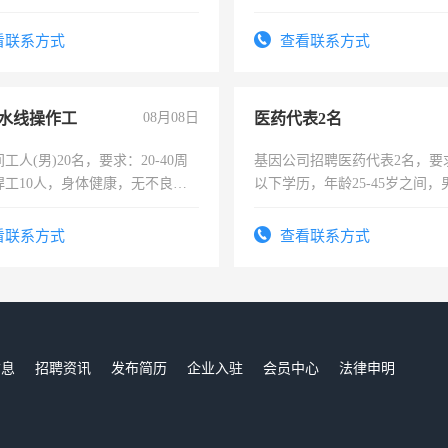
住，每月有公休，工资3500-
责任心形象端庄，遵纪守法，
录，客服要求45岁以下高中以
看联系方式
查看联系方式
懂电脑工作认真，性格开朗有
能力，工程，懂水电维修。
水线操作工
08月08日
医药代表2名
工人(男)20名，要求：20-40周
基因公司招聘医药代表2名，要
焊工10人，身体健康，无不良嗜
以下学历，年龄25-45岁之间，
：4500-7000元，标准八人间住
可，需要具有营销经验，从事
费发放劳保用品，两班倒，每月
表或者有医学资质的优先，底薪
看联系方式
查看联系方式
时发放工资，工作时间10小时
交五险。
信息
招聘资讯
发布简历
企业入驻
会员中心
法律申明
们